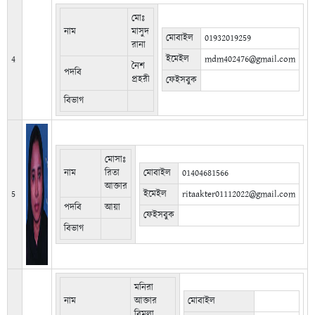
মোঃ
নাম
মাসুদ
মোবাইল
01932019259
রানা
4
ইমেইল
mdm402476@gmail.com
নৈশ
পদবি
প্রহরী
ফেইসবুক
বিভাগ
মোসাঃ
নাম
রিতা
মোবাইল
01404681566
আক্তার
5
ইমেইল
ritaakter01112022@gmail.com
পদবি
আয়া
ফেইসবুক
বিভাগ
মনিরা
নাম
আক্তার
মোবাইল
বিমলা