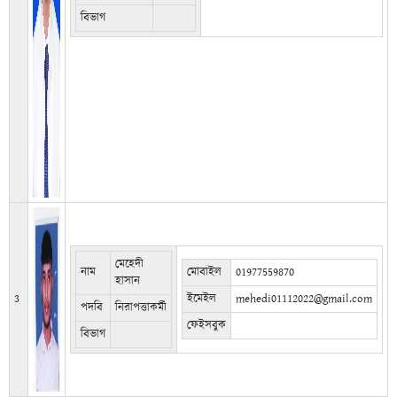
বিভাগ
মেহেদী
নাম
মোবাইল
01977559870
হাসান
3
ইমেইল
mehedi01112022@gmail.com
পদবি
নিরাপত্তাকর্মী
ফেইসবুক
বিভাগ