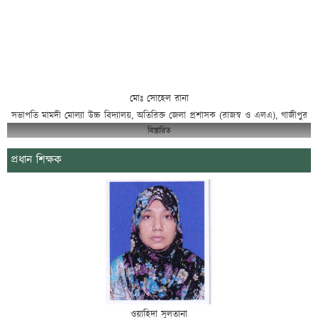
মোঃ সোহেল রানা
সভাপতি মামদী মোল্যা উচ্চ বিদ্যালয়, অতিরিক্ত জেলা প্রশাসক (রাজস্ব ও এলএ), গাজীপুর
বিস্তারিত
প্রধান শিক্ষক
ওয়াহিদা সুলতানা