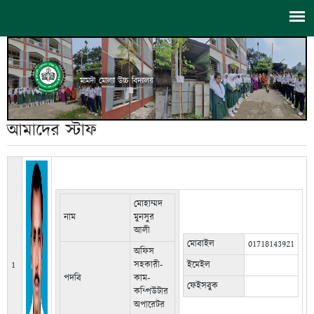
মামদী মোল্যা উচ্চ বিদ্যালয়
আমাদের স্টাফ
মোহাম্মদ
নাম
মুনসুর
আলী
মোবাইল
01718143921
অফিস
1
সহকারী-
ইমেইল
পদবি
কাম-
ফেইসবুক
কম্পিউটার
অপারেটর