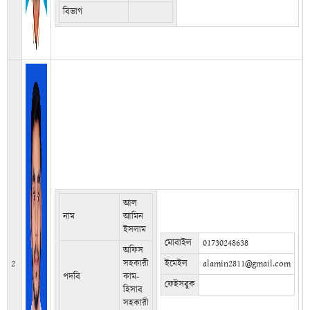
বিভাগ
আল
নাম
আমিন
ইসলাম
মোবাইল
01730248638
অফিস
2
সহকারী
ইমেইল
alamin2811@gmail.com
পদবি
কাম-
ফেইসবুক
হিসাব
সহকারী